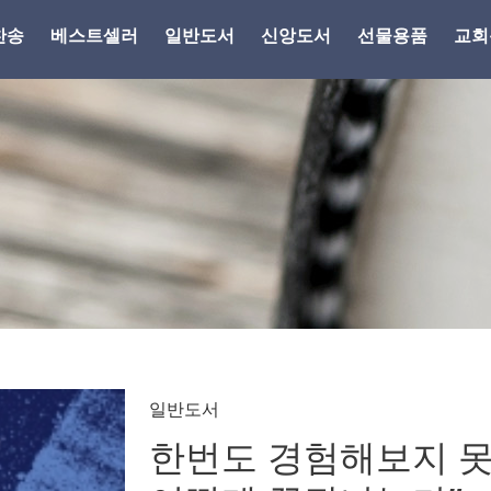
찬송
베스트셀러
일반도서
신앙도서
선물용품
교회
일반도서
한번도 경험해보지 못