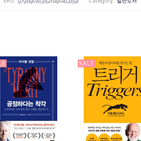
SKU:
9791190413152(1190413159)
Category:
일반도서
LE
SALE