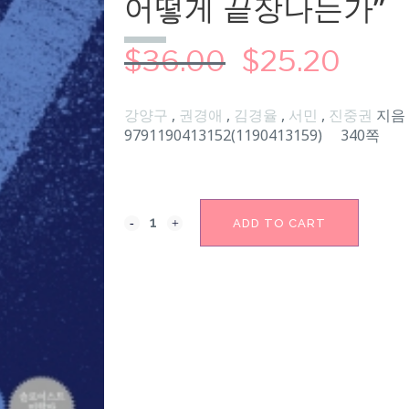
어떻게 끝장나는가”
$
36.00
$
25.20
강양구
,
권경애
,
김경율
,
서민
,
진중권
지음
9791190413152
(
1190413159
) 340쪽
ADD TO CART