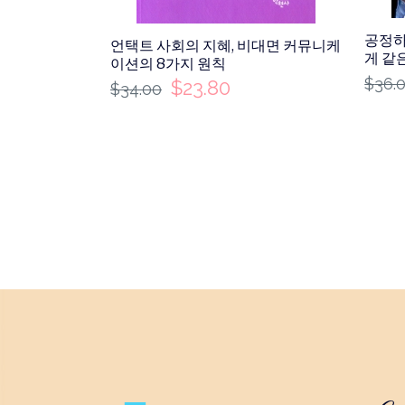
공정하
언택트 사회의 지혜, 비대면 커뮤니케
게 같
이션의 8가지 원칙
$
36.
$
23.80
$
34.00