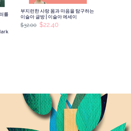
부지런한 사랑 몸과 마음을 탐구하는
아쇠를
이슬아 글방 | 이슬아 에세이
$
22.40
$
32.00
Mark