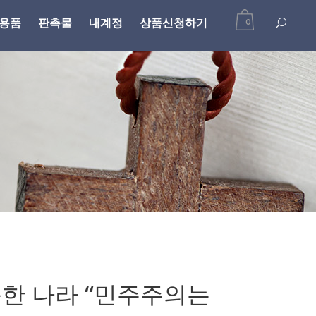
용품
판촉물
내계정
상품신청하기
0
한 나라 “민주주의는