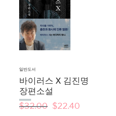
일반도서
바이러스 X 김진명
장편소설
$
32.00
$
22.40