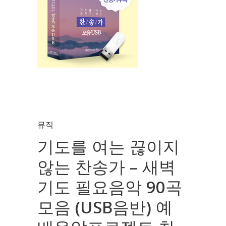
뮤직
기도를 여는 끊이지
않는 찬송가 – 새벽
기도 필요음악 90곡
모음 (USB음반) 예