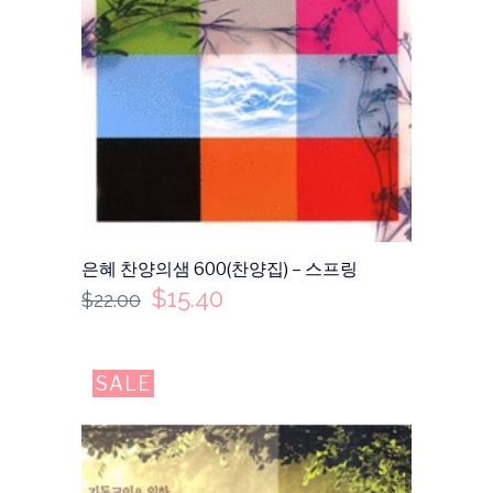
은혜 찬양의샘 600(찬양집) – 스프링
$
15.40
$
22.00
SALE