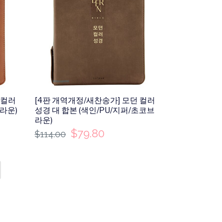
 컬러
[4판 개역개정/새찬송가] 모던 컬러
브라운)
성경 대 합본 (색인/PU/지퍼/초코브
라운)
$
79.80
$
114.00