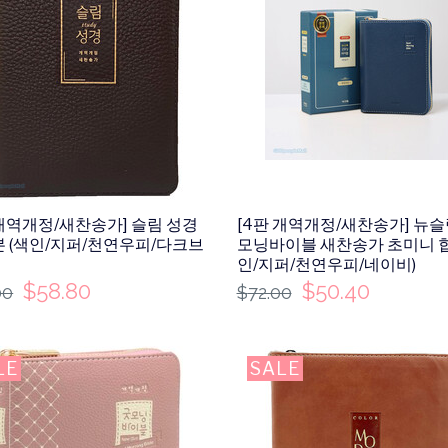
 개역개정/새찬송가] 슬림 성경
[4판 개역개정/새찬송가] 뉴슬
본 (색인/지퍼/천연우피/다크브
모닝바이블 새찬송가 초미니 합
인/지퍼/천연우피/네이비)
$
58.80
$
50.40
00
$
72.00
LE
SALE