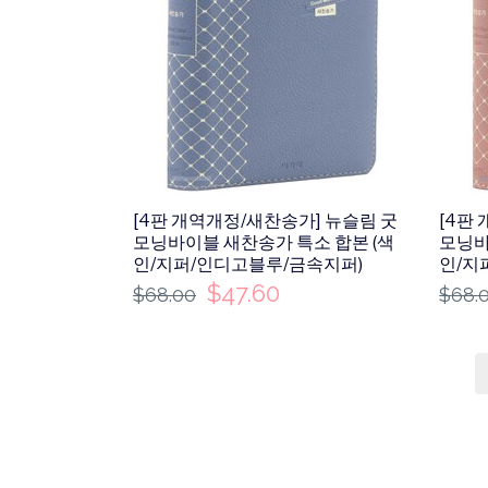
[4판 개역개정/새찬송가] 뉴슬림 굿
[4판
모닝바이블 새찬송가 특소 합본 (색
모닝바
인/지퍼/인디고블루/금속지퍼)
인/지
$
47.60
$
68.00
$
68.