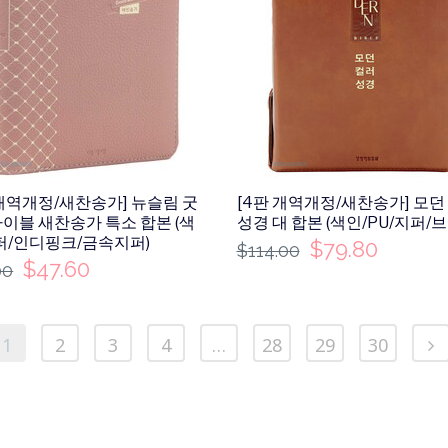
 개역개정/새찬송가] 뉴슬림 굿
[4판 개역개정/새찬송가] 모던
이블 새찬송가 특소 합본 (색
성경 대 합본 (색인/PU/지퍼/
퍼/인디핑크/금속지퍼)
$
79.80
$
114.00
$
47.60
00
1
2
3
4
…
28
29
30