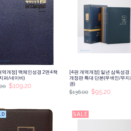
 개역개정] 맥체인성경 2면4책
[4판 개역개정] 일년 삼독성경
무지퍼/네이비)
개정판 특대 단본(무색인/무지
권)
$
109.20
.00
$
95.20
$
136.00
LE
SALE