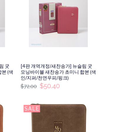
림 굿
[4판 개역개정/새찬송가] 뉴슬림 굿
본 (색
모닝바이블 새찬송가 초미니 합본 (색
인/지퍼/천연우피/핑크)
$
50.40
$
72.00
SALE