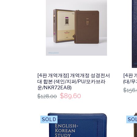
[4판 개역개정] 개역개정 성경전서
[4판
대 합본 (색인/지퍼/PU/모카브라
(대/
운/NKR72EAB)
$
156
$
89.60
$
128.00
SALE
SA