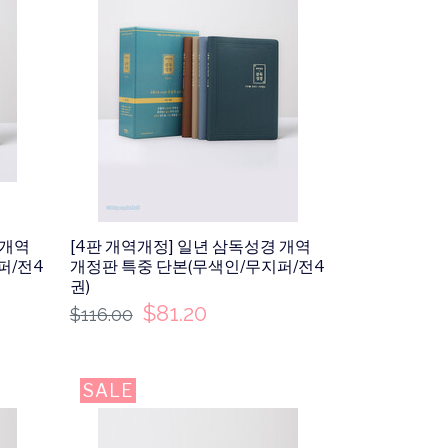
 개역
[4판 개역개정] 일년 삼독성경 개역
퍼/전4
개정판 특중 단본(무색인/무지퍼/전4
권)
$
81.20
$
116.00
SALE