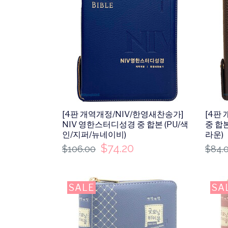
[4판 개역개정/NIV/한영새찬송가]
[4판
NIV 영한스터디성경 중 합본 (PU/색
중 합
인/지퍼/뉴네이비)
라운)
$
74.20
$
106.00
$
84.
SALE
SA